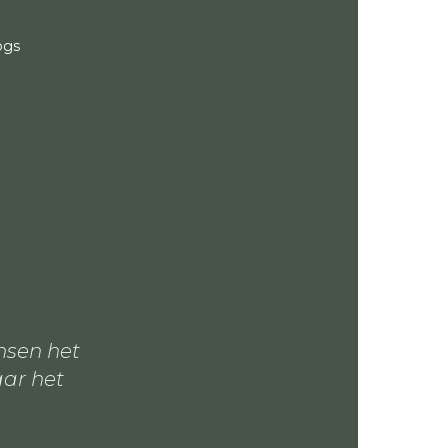
ogs
nsen het
aar het