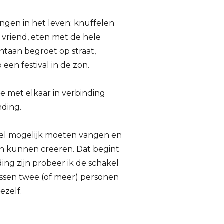
ingen in het leven; knuffelen
 vriend, eten met de hele
ontaan begroet op straat,
en festival in de zon.
ie met elkaar in verbinding
nding.
veel mogelijk moeten vangen en
n kunnen creëren. Dat begint
ding zijn probeer ik de schakel
tussen twee (of meer) personen
ezelf.