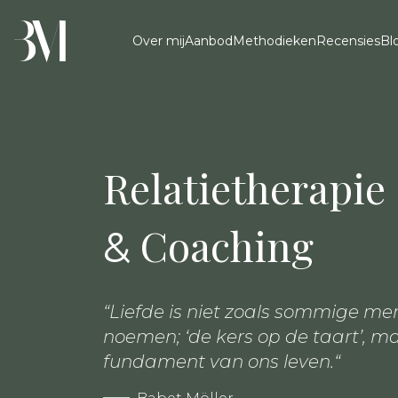
Over mij
Aanbod
Methodieken
Recensies
Bl
Relatietherapie
Coaching
&
“Liefde is niet zoals sommige me
noemen; ‘de kers op de taart’, m
fundament van ons leven.“