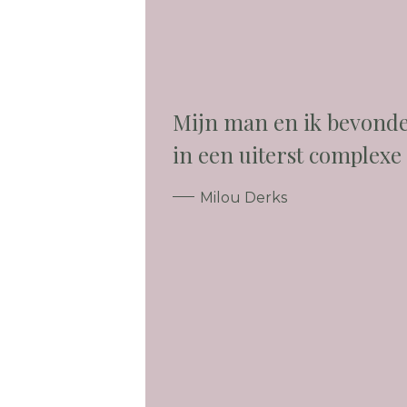
Mijn man en ik bevonde
in een uiterst complexe s
Milou Derks