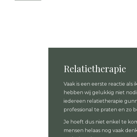
Relatietherapie
Vaak is een eerste reactie als i
hebben wij gelukkig niet nodig
iedereen relatietherapie gunne
professional te praten en zo be
Je hoeft dus niet enkel te kom
mensen helaas nog vaak denk